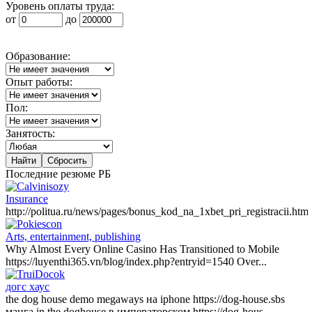
Уровень оплаты труда:
от
до
Образование:
Опыт работы:
Пол:
Занятость:
Последние резюме РБ
Insurance
http://politua.ru/news/pages/bonus_kod_na_1xbet_pri_registracii.html
Arts, entertainment, publishing
Why Almost Every Online Casino Has Transitioned to Mobile
https://luyenthi365.vn/blog/index.php?entryid=1540 Over...
догс хаус
the dog house demo megaways на iphone https://dog-house.sbs
манга in the doghouse в императорском https://dog-hous...