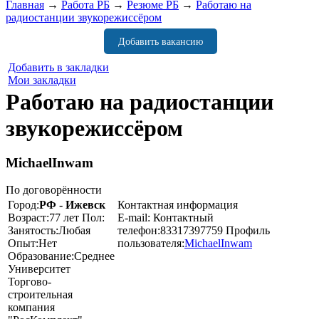
Главная
→
Работа РБ
→
Резюме РБ
→
Работаю на
радиостанции звукорежиссёром
Добавить вакансию
Добавить в закладки
Мои закладки
Работаю на радиостанции
звукорежиссёром
MichaelInwam
По договорённости
Город:
РФ - Ижевск
Контактная информация
Возраст:
77 лет
Пол:
E-mail:
Контактный
Занятость:
Любая
телефон:
83317397759
Профиль
Опыт:
Нет
пользователя:
MichaelInwam
Образование:
Среднее
Университет
Торгово-
строительная
компания