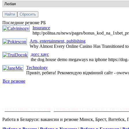
Последние резюме РБ
Insurance
http://politua.ru/news/pages/bonus_kod_na_1xbet_pri
Arts, entertainment, publishing
Why Almost Every Online Casino Has Transitioned to 
догс хаус
the dog house demo megaways на iphone https://dog-
Technology
Привіт, ребята! Рекомендую відмінний сайт - owewo
Все резюме
|
ПЛАТНЫЕ УСЛУГИ
|
ПОЛЬЗОВАТЕЛЬСКОЕ СОГЛАШ
Работа в Беларуси: вакансии и резюме Минск, Брест, Витебск, 