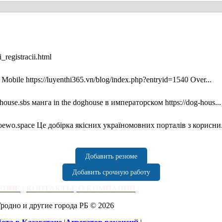
_registracii.html
Mobile https://luyenthi365.vn/blog/index.php?entryid=1540 Over...
house.sbs манга in the doghouse в императорском https://dog-hous...
ewo.space Це добірка якісних україномовних порталів з корисни.
Добавить резюме
Добавить срочную работу
ЕНИЕ
|
КОНТАКТЫ, О КОМПАНИИ
|
Гродно и другие города РБ © 2026