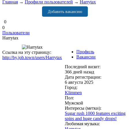
Главная
→
Профили пользователей
→
Harrytax
Добавить вакансию
0
0
Пользователи
Harrytax
Профиль
Ссылка на эту страницу:
Вакансии
http://by.job.town/users/Harrytax
Последний визит:
366 дней назад
Дата регистрации:
6 августа 2025
Город:
Klimmen
Пол:
Мужской
Интересы (метки):
Sugar rush 1000 features exciting
spins and huge candy drops!
Любимая музыка:
Harrytax